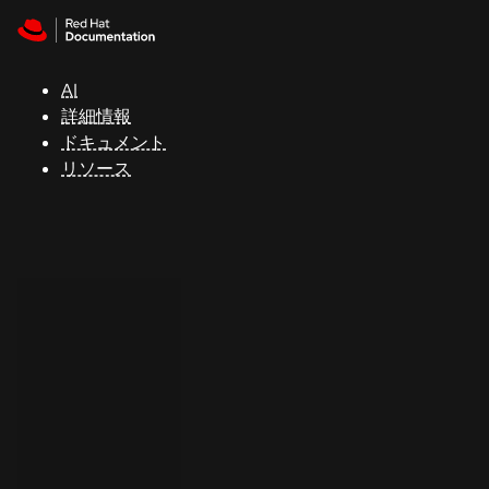
Skip to navigation
Skip to content
サ
ポ
ー
AI
ト
詳細情報
ドキュメント
リソース
コ
ン
ソ
ー
ル
開
発
者
ト
ラ