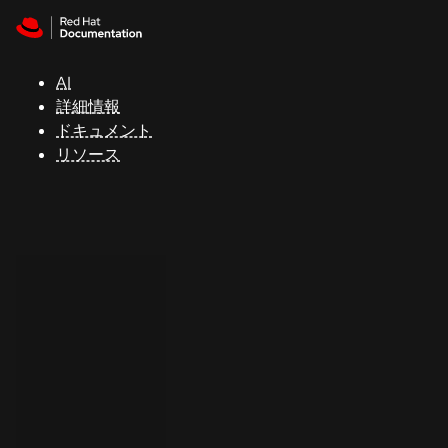
Skip to navigation
Skip to content
サ
ポ
ー
AI
ト
詳細情報
ドキュメント
リソース
コ
ン
ソ
ー
ル
開
発
者
ト
ラ