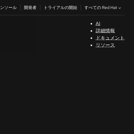
すべての Red Hat
ンソール
開発者
トライアルの開始
AI
サ
詳細情報
ポ
ドキュメント
ー
リソース
ト
コ
ン
ソ
ー
ル
開
発
者