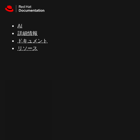
Skip to navigation
Skip to content
サ
ポ
ー
AI
ト
詳細情報
ドキュメント
リソース
コ
ン
ソ
ー
ル
開
発
者
ト
ラ