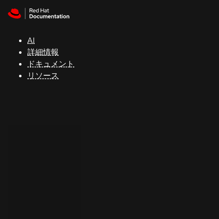
Skip to navigation
Skip to content
サ
ポ
ー
AI
ト
詳細情報
ドキュメント
リソース
コ
ン
ソ
ー
ル
開
発
者
ト
ラ