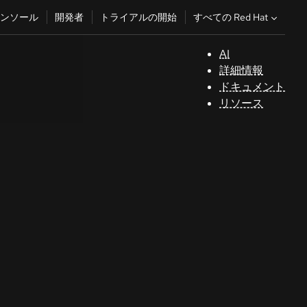
すべての Red Hat
ンソール
開発者
トライアルの開始
AI
サ
詳細情報
ポ
ドキュメント
ー
リソース
ト
コ
ン
ソ
ー
ル
開
発
者