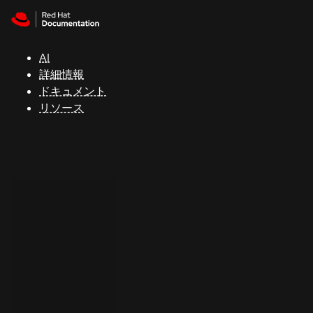
Skip to navigation
Skip to content
サ
ポ
ー
AI
ト
詳細情報
ドキュメント
リソース
コ
ン
ソ
ー
ル
開
発
者
ト
ラ