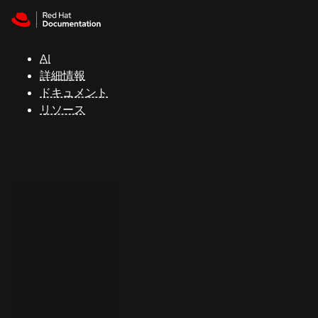
Skip to navigation
Skip to content
サ
ポ
ー
AI
ト
詳細情報
ドキュメント
リソース
コ
ン
ソ
ー
ル
開
発
者
ト
ラ