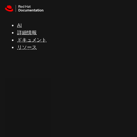
Skip to navigation
Skip to content
サ
ポ
ー
AI
ト
詳細情報
ドキュメント
リソース
コ
ン
ソ
ー
ル
開
発
者
ト
ラ