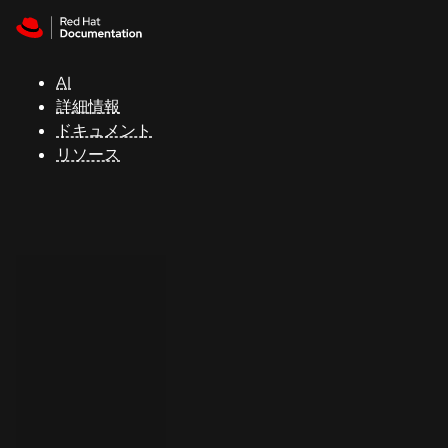
Skip to navigation
Skip to content
サ
ポ
ー
AI
ト
詳細情報
ドキュメント
リソース
コ
ン
ソ
ー
ル
開
発
者
ト
ラ