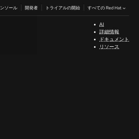
すべての Red Hat
ンソール
開発者
トライアルの開始
AI
サ
詳細情報
ポ
ドキュメント
ー
リソース
ト
コ
ン
ソ
ー
ル
開
発
者