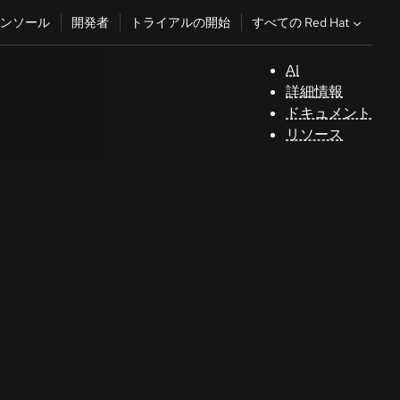
すべての Red Hat
ンソール
開発者
トライアルの開始
AI
サ
詳細情報
ポ
ドキュメント
ー
リソース
ト
コ
ン
ソ
ー
ル
開
発
者