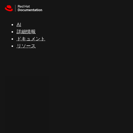
Skip to navigation
Skip to content
サ
ポ
ー
AI
ト
詳細情報
ドキュメント
リソース
コ
ン
ソ
ー
ル
開
発
者
ト
ラ