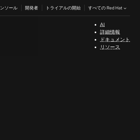
すべての Red Hat
ンソール
開発者
トライアルの開始
AI
サ
詳細情報
ポ
ドキュメント
ー
リソース
ト
コ
ン
ソ
ー
ル
開
発
者