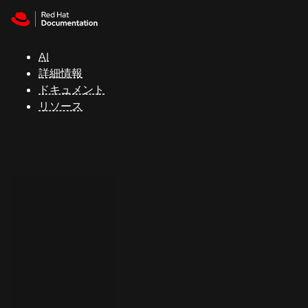
Skip to navigation
Skip to content
サ
ポ
ー
AI
ト
詳細情報
ドキュメント
リソース
コ
ン
ソ
ー
ル
開
発
者
ト
ラ