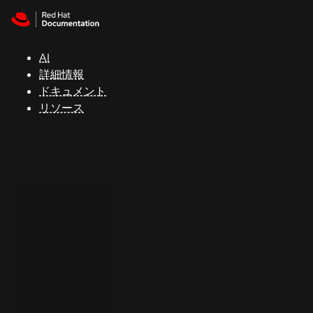
Skip to navigation
Skip to content
サ
ポ
ー
AI
ト
詳細情報
ドキュメント
リソース
コ
ン
ソ
ー
ル
開
発
者
ト
ラ