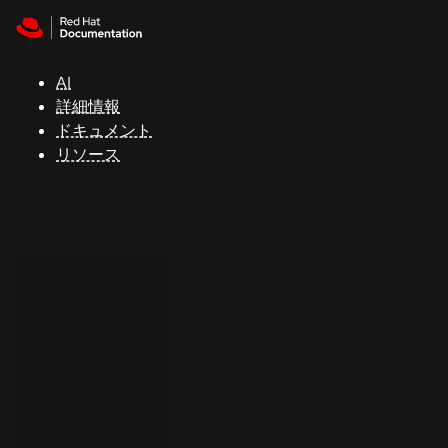
Skip to navigation
Skip to content
サ
ポ
ー
AI
ト
詳細情報
ドキュメント
リソース
コ
ン
ソ
ー
ル
開
発
者
ト
ラ