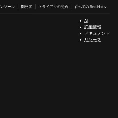
すべての Red Hat
ンソール
開発者
トライアルの開始
AI
サ
詳細情報
ポ
ドキュメント
ー
リソース
ト
コ
ン
ソ
ー
ル
開
発
者