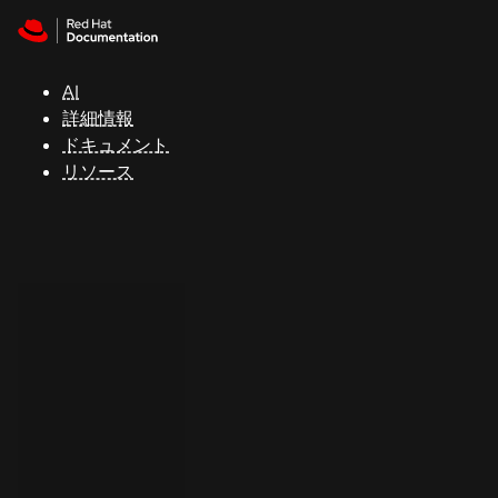
Skip to navigation
Skip to content
サ
ポ
ー
AI
ト
詳細情報
ドキュメント
リソース
コ
ン
ソ
ー
ル
開
発
者
ト
ラ