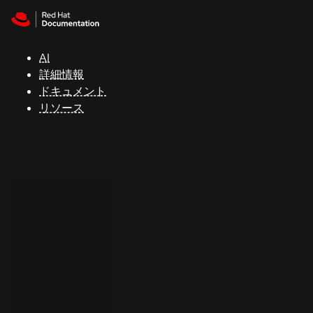
Skip to navigation
Skip to content
サ
ポ
ー
AI
ト
詳細情報
ドキュメント
リソース
コ
ン
ソ
ー
ル
開
発
者
ト
ラ