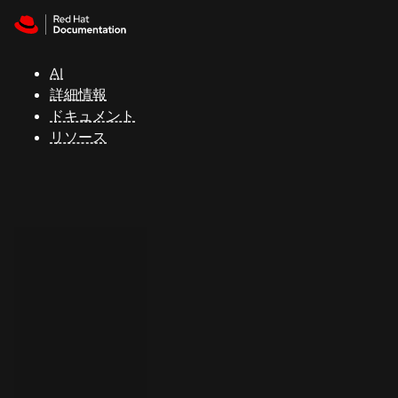
Skip to navigation
Skip to content
サ
ポ
ー
AI
ト
詳細情報
ドキュメント
リソース
コ
ン
ソ
ー
ル
開
発
者
ト
ラ