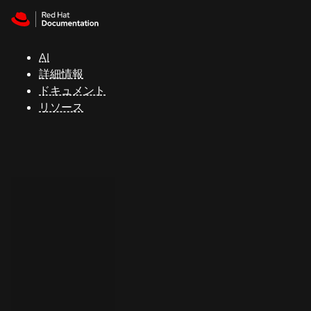
Skip to navigation
Skip to content
サ
ポ
ー
AI
ト
詳細情報
ドキュメント
リソース
コ
ン
ソ
ー
ル
開
発
者
ト
ラ