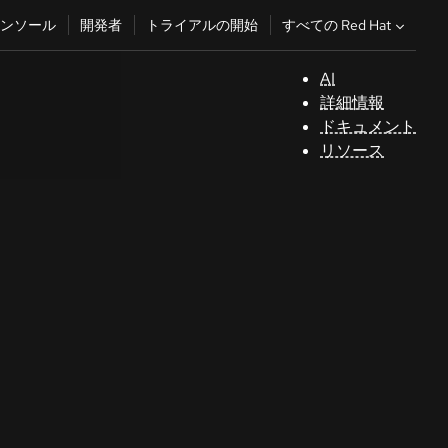
すべての Red Hat
ンソール
開発者
トライアルの開始
AI
サ
詳細情報
ポ
ドキュメント
ー
リソース
ト
コ
ン
ソ
ー
ル
開
発
者