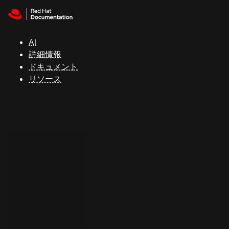
Skip to navigation
Skip to content
サ
ポ
ー
AI
ト
詳細情報
ドキュメント
リソース
コ
ン
ソ
ー
ル
開
発
者
ト
ラ