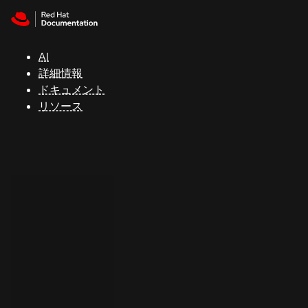
Skip to navigation
Skip to content
サ
ポ
ー
AI
ト
詳細情報
ドキュメント
リソース
コ
ン
ソ
ー
ル
開
発
者
ト
ラ