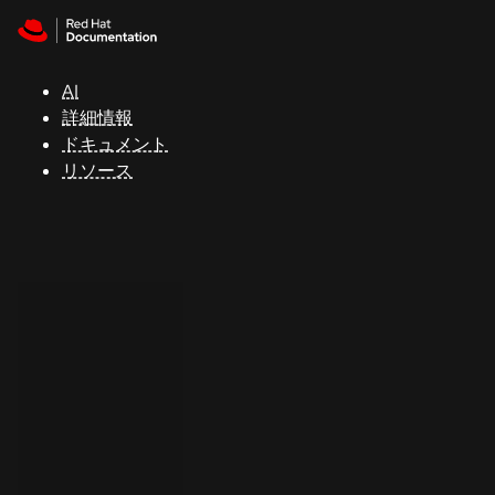
Skip to navigation
Skip to content
サ
ポ
ー
AI
ト
詳細情報
ドキュメント
リソース
コ
ン
ソ
ー
ル
開
発
者
ト
ラ