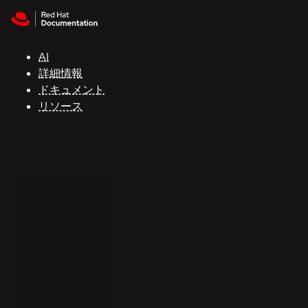
Skip to navigation
Skip to content
サ
ポ
ー
AI
ト
詳細情報
ドキュメント
リソース
コ
ン
ソ
ー
ル
開
発
者
ト
ラ