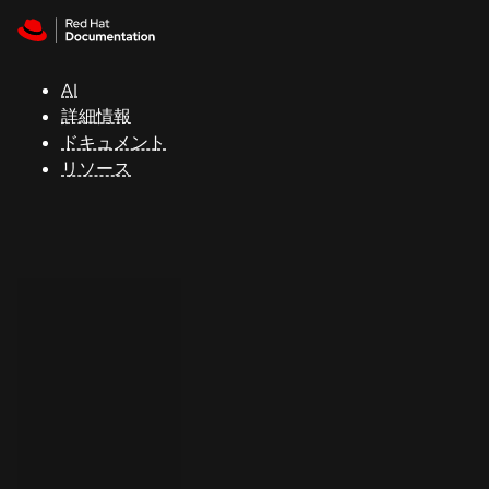
Skip to navigation
Skip to content
サ
ポ
ー
AI
ト
詳細情報
ドキュメント
リソース
コ
ン
ソ
ー
ル
開
発
者
ト
ラ