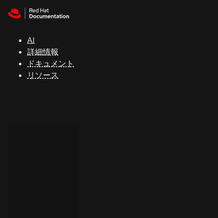
Skip to navigation
Skip to content
サ
ポ
ー
AI
ト
詳細情報
ドキュメント
リソース
コ
ン
ソ
ー
ル
開
発
者
ト
ラ