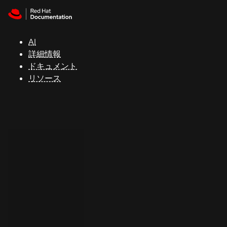
Skip to navigation
Skip to content
サ
ポ
ー
AI
ト
詳細情報
ドキュメント
リソース
コ
ン
ソ
ー
ル
開
発
者
ト
ラ