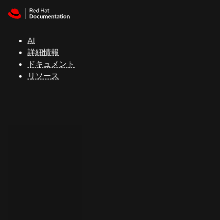
Skip to navigation
Skip to content
サ
ポ
ー
AI
ト
詳細情報
ドキュメント
リソース
コ
ン
ソ
ー
ル
開
発
者
ト
ラ