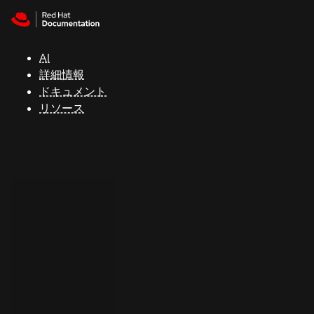
Skip to navigation
Skip to content
サ
ポ
ー
AI
ト
詳細情報
ドキュメント
リソース
コ
ン
ソ
ー
ル
開
発
者
ト
ラ