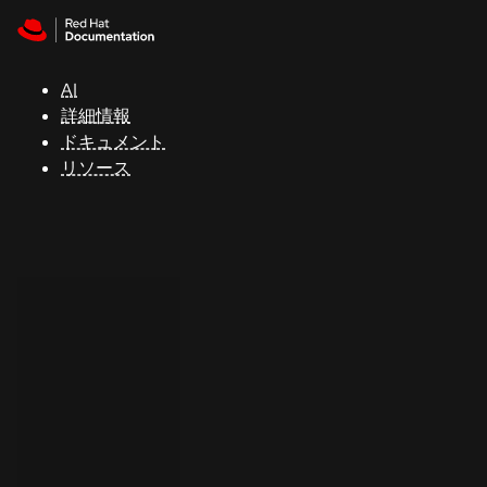
Skip to navigation
Skip to content
サ
ポ
ー
AI
ト
詳細情報
ドキュメント
リソース
コ
ン
ソ
ー
ル
開
発
者
ト
ラ