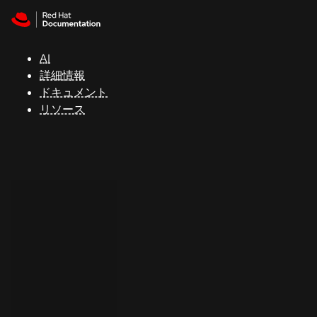
Skip to navigation
Skip to content
サ
ポ
ー
AI
ト
詳細情報
ドキュメント
リソース
コ
ン
ソ
ー
ル
開
発
者
ト
ラ