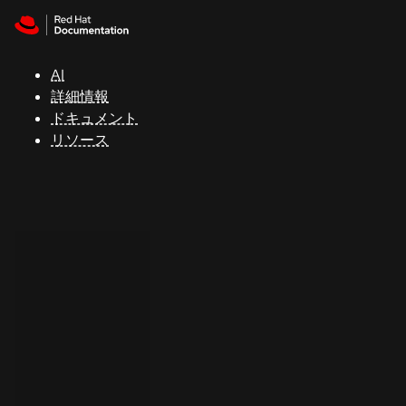
Skip to navigation
Skip to content
サ
ポ
ー
AI
ト
詳細情報
ドキュメント
リソース
コ
ン
ソ
ー
ル
開
発
者
ト
ラ