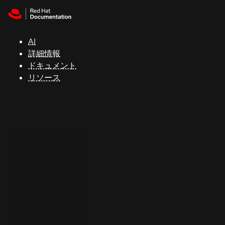
Skip to navigation
Skip to content
サ
ポ
ー
AI
ト
詳細情報
ドキュメント
リソース
コ
ン
ソ
ー
ル
開
発
者
ト
ラ