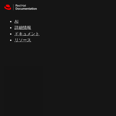
Skip to navigation
Skip to content
サ
ポ
ー
AI
ト
詳細情報
ドキュメント
リソース
コ
ン
ソ
ー
ル
開
発
者
ト
ラ