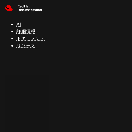
Skip to navigation
Skip to content
サ
ポ
ー
AI
ト
詳細情報
ドキュメント
リソース
コ
ン
ソ
ー
ル
開
発
者
ト
ラ