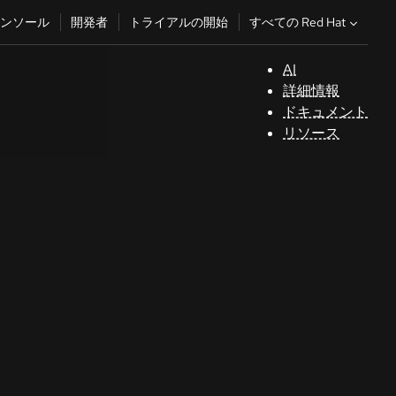
すべての Red Hat
ンソール
開発者
トライアルの開始
AI
サ
詳細情報
ポ
ドキュメント
ー
リソース
ト
コ
ン
ソ
ー
ル
開
発
者