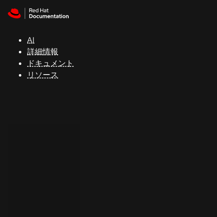
Skip to navigation
Skip to content
サ
ポ
ー
AI
ト
詳細情報
ドキュメント
リソース
コ
ン
ソ
ー
ル
開
発
者
ト
ラ