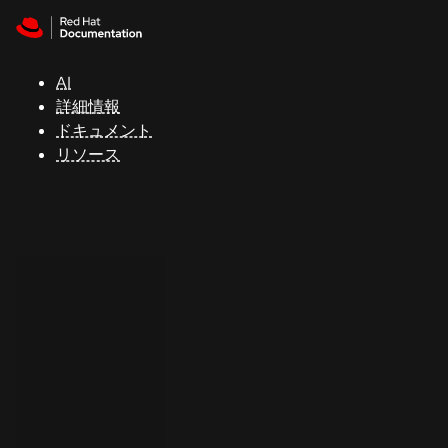
Skip to navigation
Skip to content
サ
ポ
ー
AI
ト
詳細情報
ドキュメント
リソース
コ
ン
ソ
ー
ル
開
発
者
ト
ラ