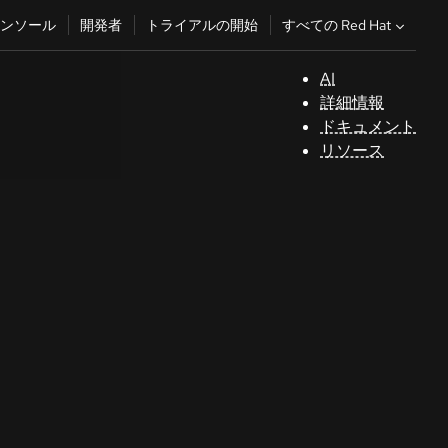
すべての Red Hat
ンソール
開発者
トライアルの開始
AI
サ
詳細情報
ポ
ドキュメント
ー
リソース
ト
コ
ン
ソ
ー
ル
開
発
者