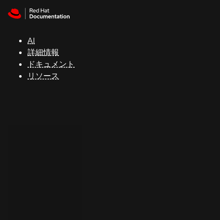
Skip to navigation
Skip to content
サ
ポ
ー
AI
ト
詳細情報
ドキュメント
リソース
コ
ン
ソ
ー
ル
開
発
者
ト
ラ