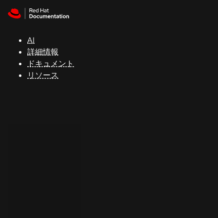
Skip to navigation
Skip to content
サ
ポ
ー
AI
ト
詳細情報
ドキュメント
リソース
コ
ン
ソ
ー
ル
開
発
者
ト
ラ