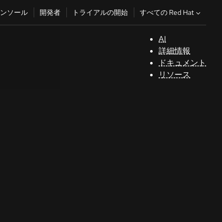
すべての Red Hat
ンソール
開発者
トライアルの開始
AI
サ
詳細情報
ポ
ドキュメント
ー
リソース
ト
コ
ン
ソ
ー
ル
開
発
者