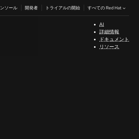
すべての Red Hat
ンソール
開発者
トライアルの開始
AI
サ
詳細情報
ポ
ドキュメント
ー
リソース
ト
コ
ン
ソ
ー
ル
開
発
者