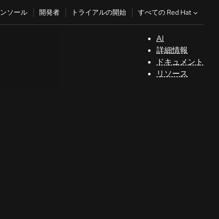
すべての Red Hat
ンソール
開発者
トライアルの開始
AI
サ
詳細情報
ポ
ドキュメント
ー
リソース
ト
コ
ン
ソ
ー
ル
開
発
者