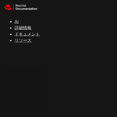
Skip to navigation
Skip to content
サ
ポ
ー
AI
ト
詳細情報
ドキュメント
リソース
コ
ン
ソ
ー
ル
開
発
者
ト
ラ