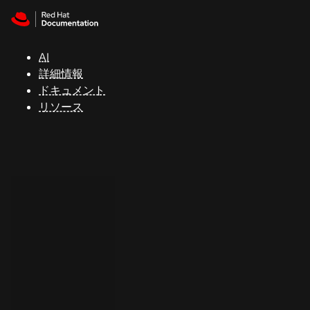
Skip to navigation
Skip to content
サ
ポ
ー
AI
ト
詳細情報
ドキュメント
リソース
コ
ン
ソ
ー
ル
開
発
者
ト
ラ