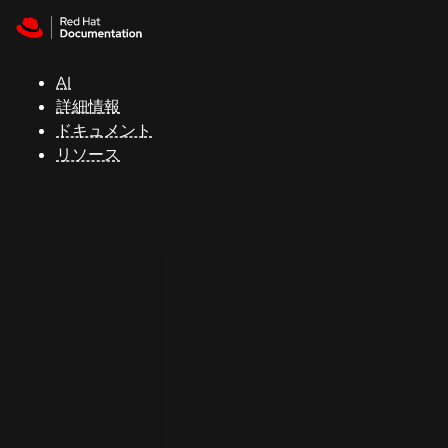
Skip to navigation
Skip to content
サ
ポ
ー
AI
ト
詳細情報
ドキュメント
リソース
コ
ン
ソ
ー
ル
開
発
者
ト
ラ